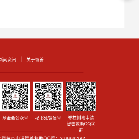
新闻资讯
关于智善
脊柱侧弯申请
基金会公众号
秘书处微信号
智善救助QQ③
群
脊柱炎申请智善救助QQ群：278680392