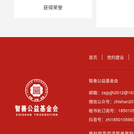
获得荣誉
首页
党的建设
智善公益基金会
邮箱：
zsgyjjh2012@16
微信公众号：
zhishan2
秘书处订阅号：
185010
抖音号：
zhi185010566
脊柱侧弯申请智善救助QQ