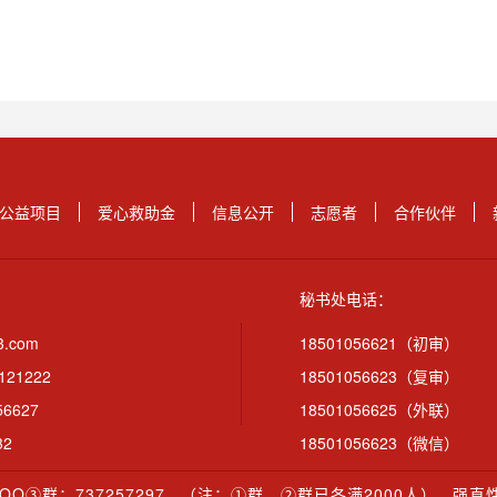
公益项目
爱心救助金
信息公开
志愿者
合作伙伴
秘书处电话：
3.com
18501056621（初审）
0121222
18501056623（复审）
56627
18501056625（外联）
32
18501056623（微信）
③群：737257297
（注：①群、②群已各满2000人）
强直性